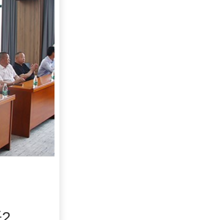
责任担当·"誓"在必行！中乔集团召开2023年第一批目标责任书签订仪式