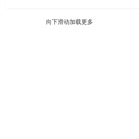
向下滑动加载更多
走进中乔
乔口建设
业务领域
新闻中心
工程案例
党群风貌
人力资源
版权所有 Copyright © 2024 湖南中乔投资（集团）有
限公司
营业执照查阅
湘ICP备2024075251号-1