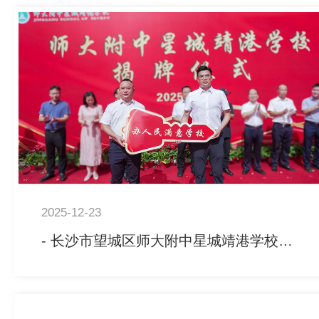
2025-12-23
- 长沙市望城区师大附中星城靖港学校顺利揭牌 乔口建设改扩建项目圆满收官