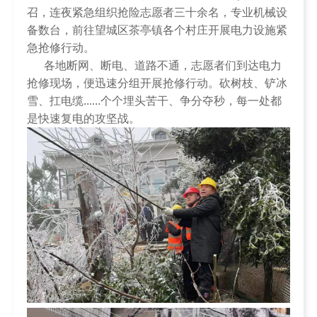
召，连夜紧急组织抢险志愿者三十余名，专业机械设
备数台，前往望城区茶亭镇各个村庄开展电力设施紧
急抢修行动。
各地断网、断电、道路不通，志愿者们到达电力
抢修现场，便迅速分组开展抢修行动。砍树枝、铲冰
雪、扛电缆......个个埋头苦干、争分夺秒，每一处都
是快速复电的攻坚战。