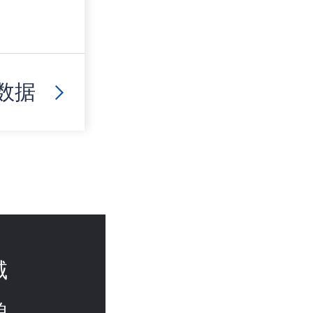
数据
域
貌