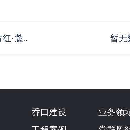
红·麓..
暂无
乔口建设
业务领
工程案例
党群风