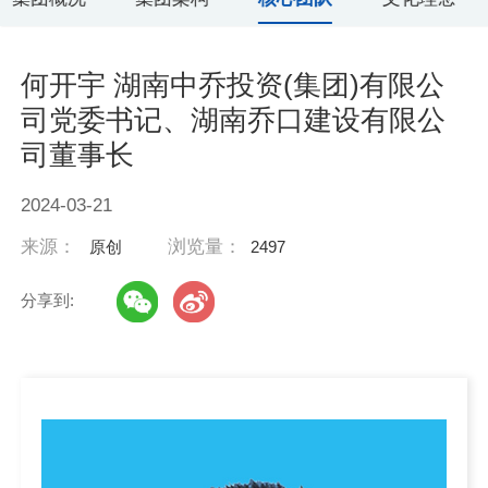
何开宇 湖南中乔投资(集团)有限公
司党委书记、湖南乔口建设有限公
司董事长
2024-03-21
来源：
浏览量：
原创
2497
分享到: