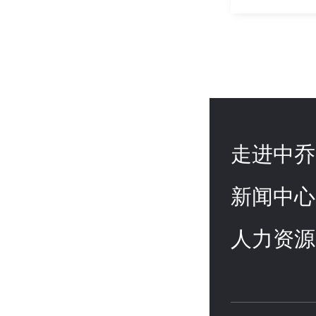
走进中乔
新闻中心
人力资源