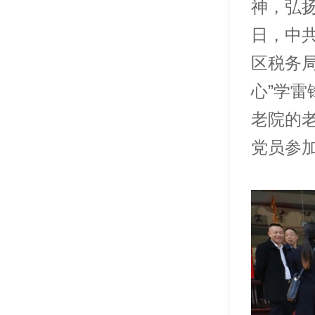
神，弘
日，中
区税务
心
”
学雷
老院的
党员参