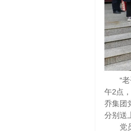
“老吾
午2点
乔集团
分别送
党员志