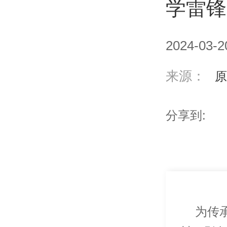
学雷锋
2024-03-2
来源：
原
分享到:
为传